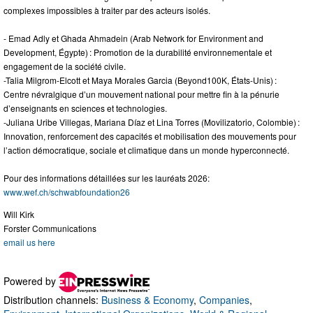
complexes impossibles à traiter par des acteurs isolés.
- Emad Adly et Ghada Ahmadein (Arab Network for Environment and
Development, Égypte) : Promotion de la durabilité environnementale et
engagement de la société civile.
-Talia Milgrom-Elcott et Maya Morales Garcia (Beyond100K, États-Unis) :
Centre névralgique d’un mouvement national pour mettre fin à la pénurie
d’enseignants en sciences et technologies.
-Juliana Uribe Villegas, Mariana Díaz et Lina Torres (Movilizatorio, Colombie) :
Innovation, renforcement des capacités et mobilisation des mouvements pour
l’action démocratique, sociale et climatique dans un monde hyperconnecté.
Pour des informations détaillées sur les lauréats 2026:
www.wef.ch/schwabfoundation26
Will Kirk
Forster Communications
email us here
Powered by
Distribution channels:
Business & Economy
,
Companies
,