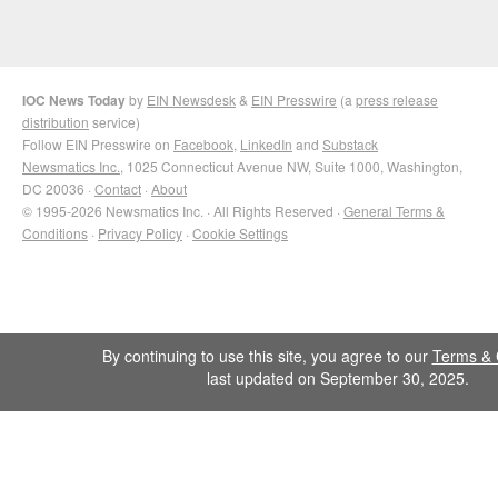
IOC News Today
by
EIN Newsdesk
&
EIN Presswire
(a
press release
distribution
service)
Follow EIN Presswire on
Facebook
,
LinkedIn
and
Substack
Newsmatics Inc.
, 1025 Connecticut Avenue NW, Suite 1000, Washington,
DC 20036 ·
Contact
·
About
© 1995-2026 Newsmatics Inc. · All Rights Reserved ·
General Terms &
Conditions
·
Privacy Policy
·
Cookie Settings
By continuing to use this site, you agree to our
Terms & 
last updated on September 30, 2025.