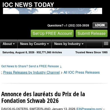
IOC NEWS TODAY
Questions? +1 (202) 335-3939
Set Up FREE Account
Submit Release
About
News by Country
News by Industry
Saturday, August 8, 2026
·
932,771,566
Articles
Trusted News Since 1995
Get News Alerts
Press Releases
Contact
Got News to Share? Send a FREE Release
↓
;
Press Releases by Industry Channel
>
All IOC Press Releases
Annonce des lauréats du Prix de la
Fondation Schwab 2026
DAVOS-KLOSTERS, SWITZERLAND, January 13, 2026 /
EINPresswire.com
/ --