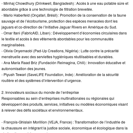
- Minhaj Chowdhury (Drinkwell, Bangladesh) : Accès à une eau potable sûre et
abordable grâce à une technologie de filtration brevetée.
- Mario Haberfeld (Onçafari, Brésil) : Promotion de la conservation de la faune
sauvage et de l’écotourisme, protection des espèces menacées dont les
jaguars et co-direction de l’Initiative Jaguar Rivers en Amérique du Sud.
- Omar Itani (FabricAID, Liban) : Développement d’économies circulaires dans
le textile et accès à des vêtements abordables pour les communautés
marginalisées.
- Olivia Onyemaobi (Pad-Up Creations, Nigéria) : Lutte contre la précarité
menstruelle avec des serviettes hygiéniques réutilisables et durables.
- Ana María Raad Briz (Fundación Reimagina, Chili) : Innovation éducative et
autonomisation des jeunes.
- Piyush Tewari (SaveLIFE Foundation, Inde) : Amélioration de la sécurité
routière et des systèmes d’intervention d’urgence.
2. Innovateurs sociaux du monde de l’entreprise
Responsables au sein d’entreprises multinationales ou régionales qui
développent des produits, services, initiatives ou modèles économiques visant
à relever des défis sociétaux et environnementaux.
- François-Ghislain Morillion (VEJA, France) : Transformation de l’industrie de
la chaussure en intégrant la justice sociale, économique et écologique dans la