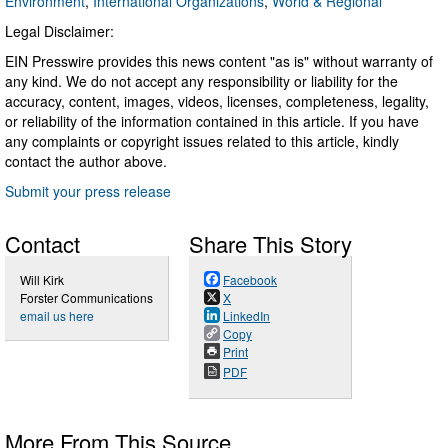
Environment
,
International Organizations
,
World & Regional
Legal Disclaimer:
EIN Presswire provides this news content "as is" without warranty of
any kind. We do not accept any responsibility or liability for the
accuracy, content, images, videos, licenses, completeness, legality,
or reliability of the information contained in this article. If you have
any complaints or copyright issues related to this article, kindly
contact the author above.
Submit your press release
Contact
Share This Story
Will Kirk
Facebook
Forster Communications
X
email us here
LinkedIn
Copy
Print
PDF
More From This Source